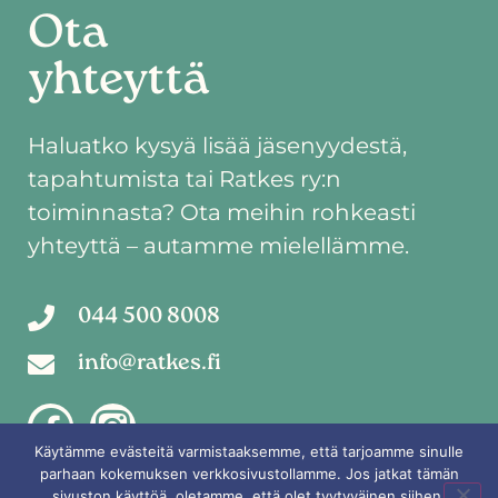
Ota
yhteyttä
Haluatko kysyä lisää jäsenyydestä,
tapahtumista tai Ratkes ry:n
toiminnasta? Ota meihin rohkeasti
yhteyttä – autamme mielellämme.
044 500 8008
info@ratkes.fi
Käytämme evästeitä varmistaaksemme, että tarjoamme sinulle
parhaan kokemuksen verkkosivustollamme. Jos jatkat tämän
sivuston käyttöä, oletamme, että olet tyytyväinen siihen.